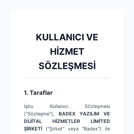
KULLANICI VE
HİZMET
SÖZLEŞMESİ
1. Taraflar
İşbu Kullanıcı Sözleşmesi
("Sözleşme"),
BADEX YAZILIM VE
DİJİTAL HİZMETLER LİMİTED
ŞİRKETİ
("Şirket" veya "Badex") ile